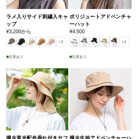
ラメ入りサイド刺繍入キャ
ポリジュートアドベンチャ
ップ
ーハット
通
¥3,200から
通
¥4,500
常
常
+3
+4
価
価
格
格
在庫あり
在庫あり
撥水遮光配色垂れ付きサフ
撥水生地アドベンチャーハ