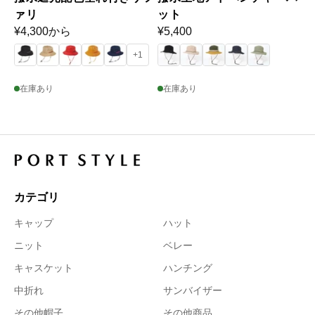
ァリ
ット
通
¥4,300から
通
¥5,400
常
常
+1
価
価
格
格
在庫あり
在庫あり
カテゴリ
キャップ
ハット
ニット
ベレー
キャスケット
ハンチング
中折れ
サンバイザー
その他帽子
その他商品