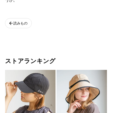
うか。
arrow_back
読みもの
ストアランキング