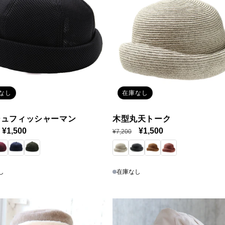
なし
在庫なし
シュフィッシャーマン
木型丸天トーク
セ
¥1,500
通
セ
¥1,500
¥7,200
ー
常
ー
ル
価
ル
価
格
価
し
在庫なし
格
格