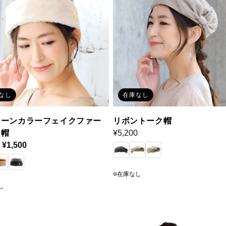
なし
在庫なし
トーンカラーフェイクファー
リボントーク帽
ク帽
通
¥5,200
セ
¥1,500
常
ー
価
ル
格
在庫なし
価
し
格