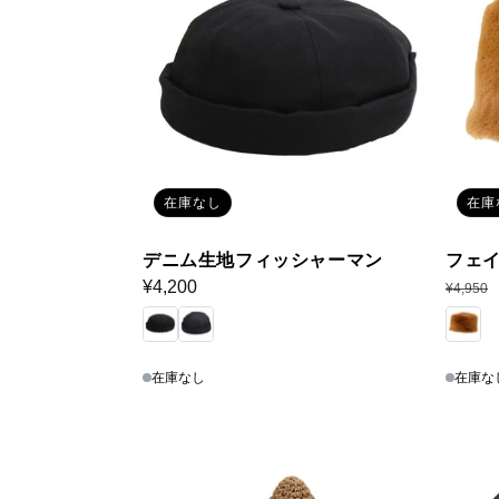
ン
:
在庫なし
在庫
デニム生地フィッシャーマン
フェ
通
¥4,200
通
¥4,950
常
常
価
価
格
格
在庫なし
在庫な