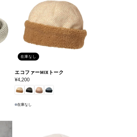
在庫なし
エコファーMIXトーク
通
¥4,200
常
価
格
在庫なし