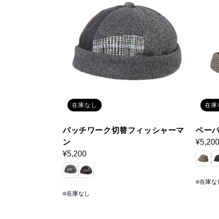
在庫なし
在庫
パッチワーク切替フィッシャーマ
ペー
ン
通
¥5,20
通
¥5,200
常
常
価
価
格
在庫な
格
在庫なし