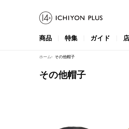
コンテンツ
に進む
商品
特集
ガイド
ホーム
その他帽子
コ
その他帽子
レ
ク
シ
ョ