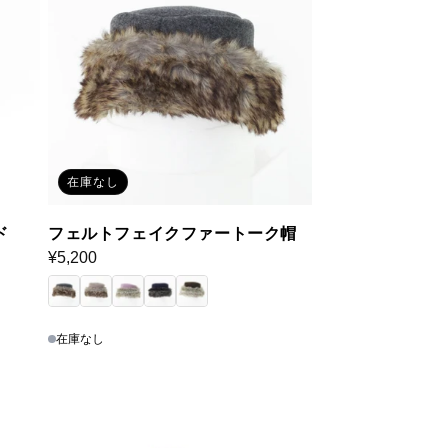
在庫なし
ド
フェルトフェイクファートーク帽
通
¥5,200
常
価
格
在庫なし