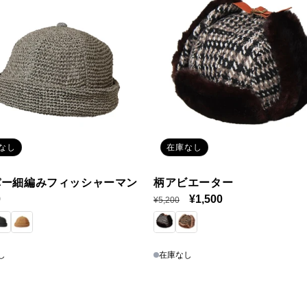
なし
在庫なし
パー細編みフィッシャーマン
柄アビエーター
0
通
セ
¥1,500
¥5,200
常
ー
価
ル
格
価
し
在庫なし
格