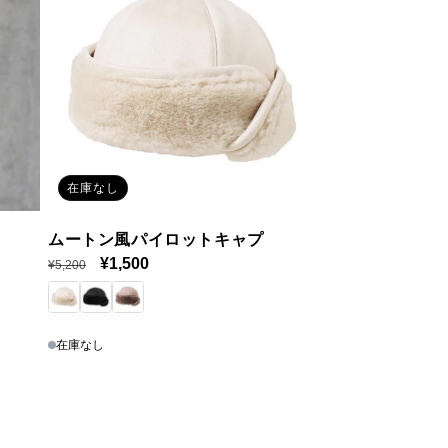
在庫なし
ムートン風パイロットキャプ
通
セ
¥1,500
¥5,200
常
ー
価
ル
格
価
在庫なし
格