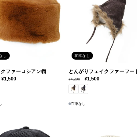
なし
在庫なし
イクファーロシアン帽
とんがりフェイクファーフー
セ
¥1,500
通
セ
¥1,500
¥4,200
ー
常
ー
ル
価
ル
価
格
価
し
在庫なし
格
格