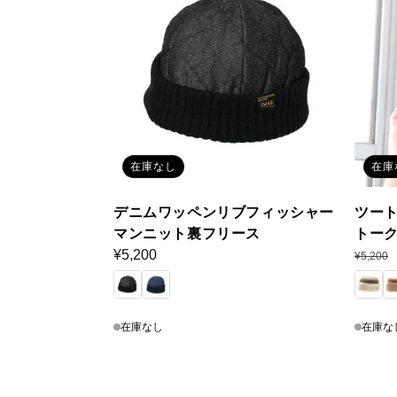
在庫なし
在庫
デニムワッペンリブフィッシャー
ツー
マンニット裏フリース
トー
通
¥5,200
通
¥5,200
常
常
価
価
格
格
在庫なし
在庫な