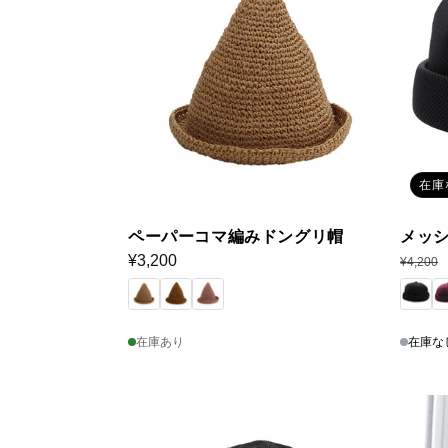
在庫
ペーパーコマ編みドングリ帽
メッ
通
¥3,200
通
¥4,200
常
常
価
価
格
格
在庫あり
在庫な