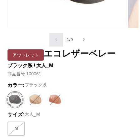
の
1
/
9
エコレザーベレー
アウトレット
ブラック系 / 大人_M
商品番号 100061
ブラック系
カラー:
ブ
バ
ベ
バ
ベ
バ
ラ
リ
ー
リ
ー
リ
大人_M
サイズ:
ッ
エ
ジ
エ
ジ
エ
ク
ー
ュ
ー
ュ
ー
系
シ
系
シ
系
シ
M
バリエーションはEC在庫がないか取り扱いがありません
ョ
ョ
(2)
ョ
ン
ン
ン