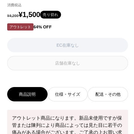
消費税込
は
は
は
EC
EC
EC
¥1,500
通
セ
売り切れ
¥4,200
在
在
在
常
ー
庫
庫
庫
64% OFF
アウトレット
が
が
が
価
ル
な
な
な
い
い
い
格
価
EC在庫なし
か
か
か
格
取
取
取
り
り
り
店舗在庫なし
扱
扱
扱
い
い
い
が
が
が
あ
あ
あ
り
り
り
商品説明
仕様・サイズ
配送・その他
ま
ま
ま
せ
せ
せ
ん
ん
ん
アウトレット商品になります。新品未使用ですが保
管または陳列により商品によっては見た目に若干の
痛みがある場合がございます。ご了承の上お買い求