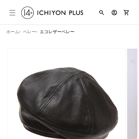
コンテンツ
search
account_circle
shopping_cart
に進む
ホーム
ベレー
エコレザーベレー
商品情報に
スキップ