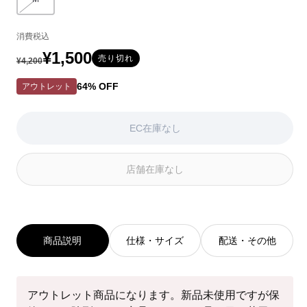
バリエーションはEC在庫がないか取り扱いがありません
ョ
ョ
ッ
ョ
ン
ン
ド
ン
消費税込
は
は
系
は
EC
EC
EC
¥1,500
通
セ
売り切れ
¥4,200
在
在
在
常
ー
庫
庫
庫
64% OFF
アウトレット
が
が
が
価
ル
な
な
な
い
い
い
格
価
EC在庫なし
か
か
か
格
取
取
取
り
り
り
店舗在庫なし
扱
扱
扱
い
い
い
が
が
が
あ
あ
あ
り
り
り
商品説明
仕様・サイズ
配送・その他
ま
ま
ま
せ
せ
せ
ん
ん
ん
アウトレット商品になります。新品未使用ですが保