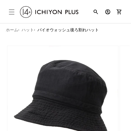
コンテンツ
search
account_circle
shopping_cart
に進む
ホーム
ハット
バイオウォッシュ後ろ割れハット
商品情報に
スキップ