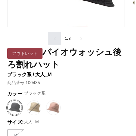
の
1
/
8
バイオウォッシュ後
アウトレット
ろ割れハット
ブラック系 / 大人_M
商品番号 100435
ブラック系
カラー:
ブ
バ
ベ
バ
ピ
バ
ラ
リ
ー
リ
ン
リ
大人_M
サイズ:
ッ
エ
ジ
エ
ク
エ
ク
ー
ュ
ー
／
ー
系
シ
系
シ
レ
シ
M