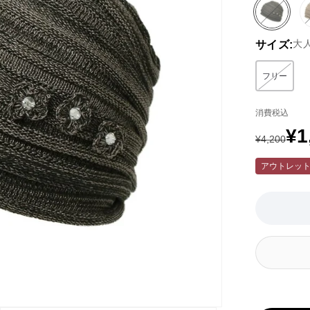
ブ
バ
ラ
リ
大
サイズ:
ッ
エ
ク
ー
系
シ
フリー
バリエー
ョ
ン
消費税込
は
EC
¥1
通
セ
¥4,200
在
庫
常
ー
アウトレッ
が
価
ル
な
い
格
価
か
取
格
り
扱
い
が
あ
り