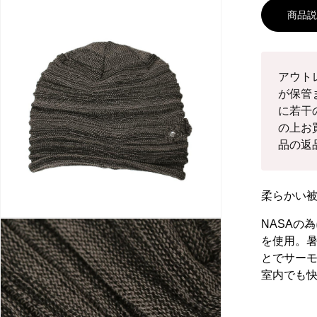
ま
商品
せ
ん
アウト
が保管
に若干
の上お
品の返
柔らかい
NASAの
を使用。
とでサー
室内でも