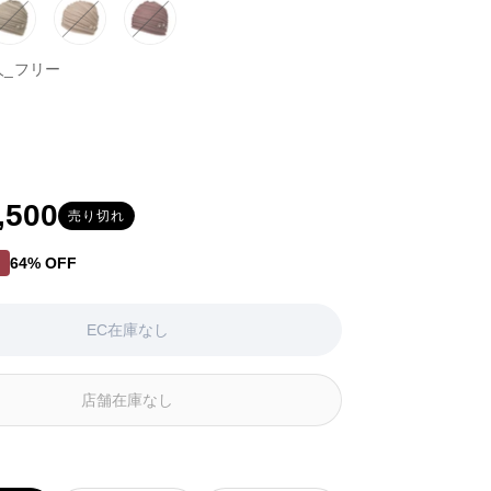
ベ
バ
ベ
バ
ピ
バ
ー
リ
ー
リ
ン
リ
人_フリー
ジ
エ
ジ
エ
ク
エ
ュ
ー
ュ
ー
／
ー
系
シ
系
シ
レ
シ
ションはEC在庫がないか取り扱いがありません
ョ
(2)
ョ
ッ
ョ
ン
ン
ド
ン
は
は
系
は
EC
EC
EC
,500
売り切れ
在
在
在
庫
庫
庫
64% OFF
ト
が
が
が
な
な
な
い
い
い
EC在庫なし
か
か
か
取
取
取
り
り
り
店舗在庫なし
扱
扱
扱
い
い
い
が
が
が
あ
あ
あ
り
り
り