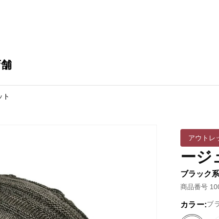
店舗
ット
アウトレ
ージ
ブラック系 
商品番号 100
ブ
カラー: