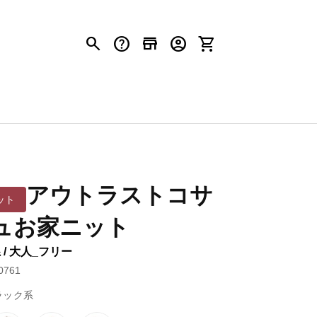
search
help
store
account_circle
shopping_cart
アウトラストコサ
ット
ュお家ニット
/ 大人_フリー
761
ラック系