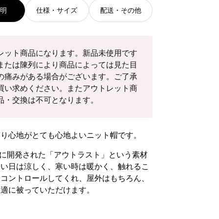
ま
ま
ま
説明
仕様・サイズ
配送・その他
せ
せ
せ
ん
ん
ん
レット商品になります。新品未使用です
または陳列により商品によっては見た目
の痛みがある場合がございます。ご了承
買い求めください。またアウトレット商
品・交換は不可となります。
被り心地がとても心地よいニット帽です。
為に開発された「アウトラスト」という素材
暑い日は涼しく、寒い時は暖かく、触れるこ
モコントロールしてくれ、屋外はもちろん、
快適に被っていただけます。