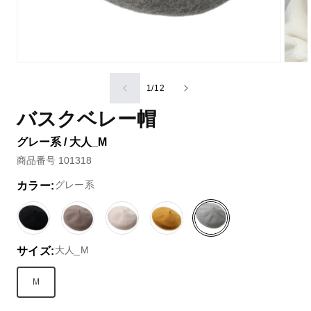
の
1
/
12
バスクベレー帽
グレー系 / 大人_M
商品番号 101318
グレー系
カラー:
ブ
ベ
ベ
イ
グ
ラ
ー
ー
エ
レ
大人_M
サイズ:
ッ
ジ
ジ
ロ
ー
ク
ュ
ュ
ー
系
系
系
系
系
M
(2)