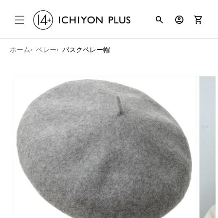
コンテンツ
search
account_circle
shopping_cart
に進む
ホーム
ベレー
バスクベレー帽
商品情報に
スキップ