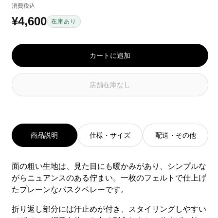
消費税込
¥4,600
通
在庫あり
常
価
カートに追加
格
店舗在庫なし
商品説明
仕様・サイズ
配送・その他
面の粗い生地は、見た目にも暖かみがあり、シンプルな
がらニュアンスのある佇まい。一枚のフェルトで仕上げ
たプレーンなバスクベレーです。
折り返し部分には汗止めが付き、スタイリングしやすい