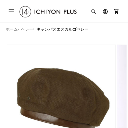
コンテンツ
search
account_circle
shopping_cart
に進む
ホーム
ベレー
キャンパスエスカルゴベレー
商品情報に
スキップ