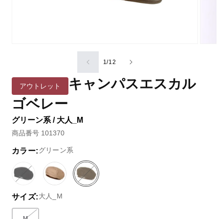
の
1
/
12
キャンパスエスカル
アウトレット
ゴベレー
グリーン系 / 大人_M
商品番号 101370
グリーン系
カラー:
ブ
バ
ベ
グ
バ
ラ
リ
ー
リ
リ
大人_M
サイズ:
ッ
エ
ジ
ー
エ
ク
ー
ュ
ン
ー
系
シ
系
系
シ
M