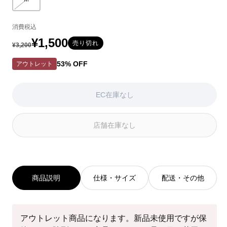
バリエーションはEC在庫がないか取り扱いがありません
ョ
ョ
ン
ン
消費税込
は
は
EC
EC
¥1,500
通
セ
売り切れ
¥3,200
在
在
常
ー
庫
庫
53% OFF
アウトレット
が
が
価
ル
な
な
い
い
格
価
EC在庫なし
か
か
格
取
取
り
り
店舗在庫なし
扱
扱
い
い
が
が
あ
あ
り
り
商品説明
仕様・サイズ
配送・その他
ま
ま
せ
せ
ん
ん
アウトレット商品になります。新品未使用ですが保