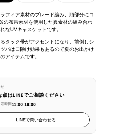
ま
せ
はラフィア素材のブレード編み、頭部分にコ
ん
0％の布帛素材を使用した異素材の組み合わ
れなUVキャスケットです。
あるタック帯がアクセントになり、前倒しシ
のツバは日除け効果もあるので夏のお出かけ
リのアイテムです。
わせ
な点はLINEでご相談ください
対応時間
11:00-16:00
LINEで問い合わせる