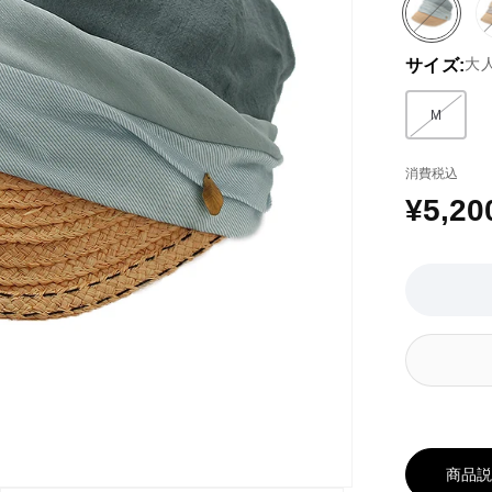
グ
バ
レ
リ
大
サイズ:
ー
エ
系
ー
シ
M
バリエー
ョ
ン
消費税込
は
EC
¥5,20
通
在
庫
常
が
価
な
い
格
か
取
り
扱
い
が
あ
商品
り