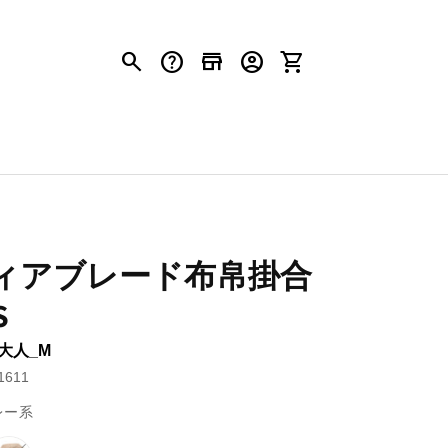
search
help
store
account_circle
shopping_cart
ィアブレード布帛掛合
S
 大人_M
611
レー系