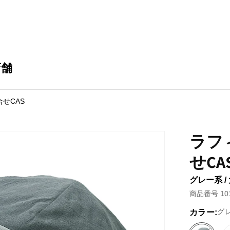
店舗
せCAS
ラフ
せCA
グレー系 /
商品番号 101
グ
カラー: