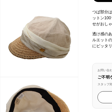
ま
せ
つば部分
ん
ットン10
せがおしゃ
透け感の
ルエット
にピッタ
お問い合
ご不明
スタッフ