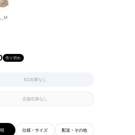
ブ
バ
ラ
リ
人_M
ウ
エ
ン
ー
系
シ
ションはEC在庫がないか取り扱いがありません
ョ
ン
は
EC
0
売り切れ
在
庫
が
な
EC在庫なし
い
か
取
店舗在庫なし
り
扱
い
が
あ
説明
仕様・サイズ
配送・その他
り