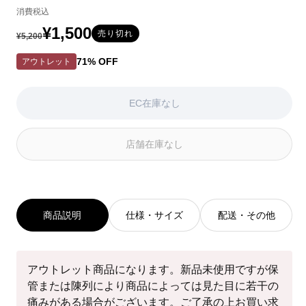
消費税込
は
は
は
EC
EC
EC
¥1,500
通
セ
売り切れ
¥5,200
在
在
在
常
ー
庫
庫
庫
71% OFF
アウトレット
が
が
が
価
ル
な
な
な
い
い
い
格
価
EC在庫なし
か
か
か
格
取
取
取
り
り
り
店舗在庫なし
扱
扱
扱
い
い
い
が
が
が
あ
あ
あ
り
り
り
商品説明
仕様・サイズ
配送・その他
ま
ま
ま
せ
せ
せ
ん
ん
ん
アウトレット商品になります。新品未使用ですが保
管または陳列により商品によっては見た目に若干の
痛みがある場合がございます。ご了承の上お買い求