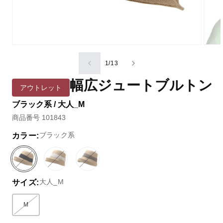
の
1
/
13
幅広ジュートブルトン
アウトレット
ブラック系 / 大人_M
商品番号 101843
ブラック系
カラー:
ブ
バ
ベ
バ
ブ
バ
ラ
リ
ー
リ
ラ
リ
大人_M
サイズ:
ッ
エ
ジ
エ
ウ
エ
ク
ー
ュ
ー
ン
ー
系
シ
系
シ
系
シ
M
バリエーションはEC在庫がないか取り扱いがありません
ョ
ョ
ョ
ン
ン
ン