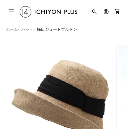
コンテンツ
search
account_circle
shopping_cart
に進む
ホーム
ハット
幅広ジュートブルトン
商品情報に
スキップ