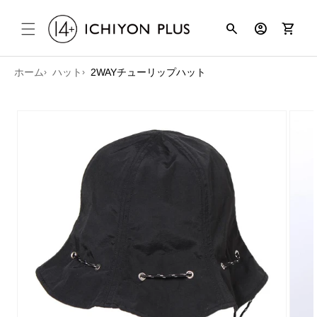
コンテンツ
search
account_circle
shopping_cart
に進む
ホーム
ハット
2WAYチューリップハット
商品情報に
スキップ