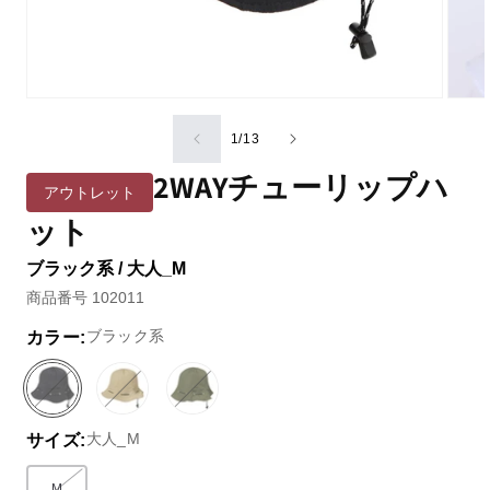
の
1
/
13
2WAYチューリップハ
アウトレット
ット
ブラック系 / 大人_M
商品番号 102011
ブラック系
カラー:
ブ
バ
ベ
バ
グ
バ
ラ
リ
ー
リ
リ
リ
大人_M
サイズ:
ッ
エ
ジ
エ
ー
エ
ク
ー
ュ
ー
ン
ー
系
シ
系
シ
系
シ
M