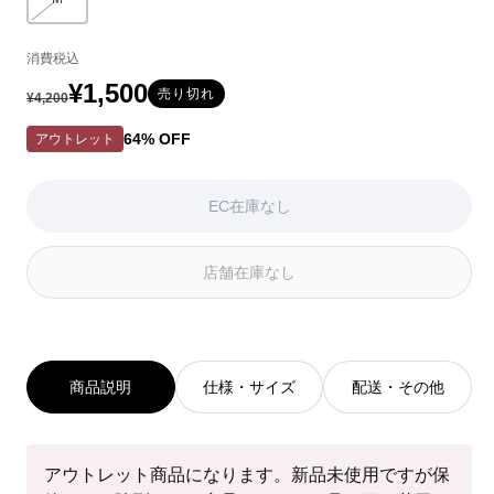
バリエーションはEC在庫がないか取り扱いがありません
ョ
ョ
ョ
ン
ン
ン
消費税込
は
は
は
EC
EC
EC
¥1,500
通
セ
売り切れ
¥4,200
在
在
在
常
ー
庫
庫
庫
64% OFF
アウトレット
が
が
が
価
ル
な
な
な
い
い
い
格
価
EC在庫なし
か
か
か
格
取
取
取
り
り
り
店舗在庫なし
扱
扱
扱
い
い
い
が
が
が
あ
あ
あ
り
り
り
商品説明
仕様・サイズ
配送・その他
ま
ま
ま
せ
せ
せ
ん
ん
ん
アウトレット商品になります。新品未使用ですが保