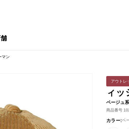
店舗
ーマン
アウトレ
ィッ
ベージュ系 
商品番号 102
ベ
カラー: