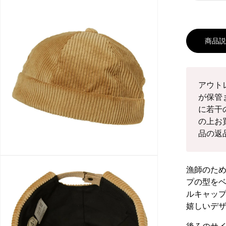
ま
が
せ
あ
ん
り
ま
商品
せ
ん
アウト
が保管
に若干
の上お
品の返
漁師のた
プの型を
ルキャッ
嬉しいデ