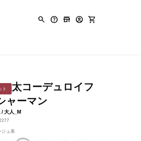
search
help
store
account_circle
shopping_cart
太コーデュロイフ
ット
シャーマン
/ 大人_M
277
ージュ系