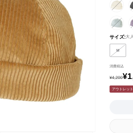
ホ
バ
ワ
リ
イ
エ
ト
ー
グ
バ
系
シ
リ
リ
大
サイズ:
ョ
ー
エ
ン
ン
ー
は
系
シ
M
バリエー
EC
(2)
ョ
在
ン
消費税込
庫
は
が
EC
¥1
通
セ
¥4,200
な
在
い
庫
常
ー
アウトレッ
か
が
価
ル
取
な
り
い
格
価
扱
か
い
取
格
が
り
あ
扱
り
い