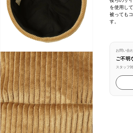
後ろのサ
を使用し
被っても
す。
お問い合
ご不明
スタッフ