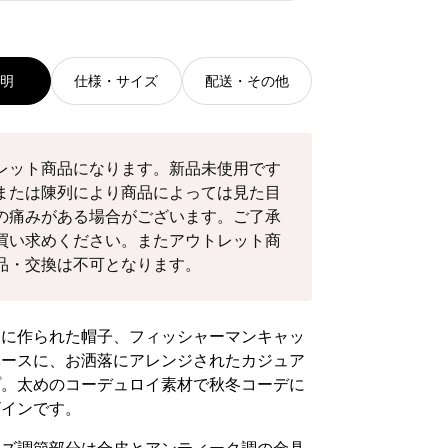
ま
が
ま
ま
ま
ま
せ
あ
せ
せ
せ
せ
ん
り
ん
ん
ん
ん
ま
説明
仕様・サイズ
配送・その他
せ
ん
レット商品になります。新品未使用です
または陳列により商品によっては見た目
の痛みがある場合がございます。ご了承
買い求めください。またアウトレット商
品・交換は不可となります。
めに作られた帽子、フィッシャーマンキャッ
ベースに、お洒落にアレンジされたカジュア
プ。太めのコーデュロイ素材で秋冬コーデに
ザインです。