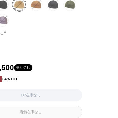
ブ
バ
ベ
バ
イ
バ
ブ
バ
グ
バ
ラ
リ
ー
リ
エ
リ
ル
リ
リ
リ
ッ
エ
ジ
エ
ロ
エ
ー
エ
ー
エ
ク
ー
パ
バ
ュ
ー
ー
ー
系
ー
ン
ー
系
シ
ー
リ
系
シ
系
シ
シ
系
シ
人_M
ョ
プ
エ
ョ
ョ
ョ
ョ
ン
ル
ー
ン
ン
ン
ン
は
系
シ
は
は
は
は
ションはEC在庫がないか取り扱いがありません
EC
ョ
EC
EC
EC
EC
在
ン
在
在
在
在
庫
は
庫
庫
庫
庫
が
EC
が
が
が
が
,500
売り切れ
な
在
な
な
な
な
い
庫
い
い
い
い
64% OFF
ト
か
が
か
か
か
か
取
な
取
取
取
取
り
い
り
り
り
り
EC在庫なし
扱
か
扱
扱
扱
扱
い
取
い
い
い
い
が
り
が
が
が
が
店舗在庫なし
あ
扱
あ
あ
あ
あ
り
い
り
り
り
り