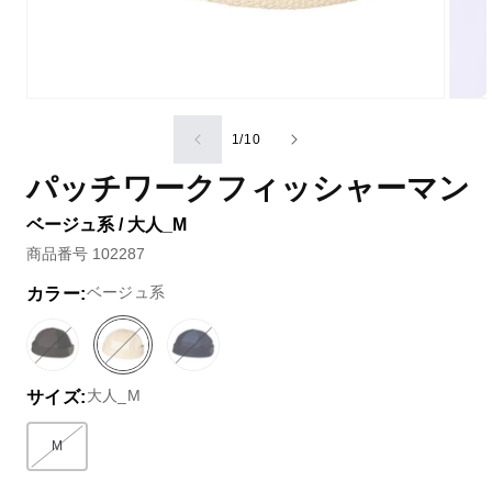
の
1
/
10
パッチワークフィッシャーマン
ベージュ系 / 大人_M
商品番号 102287
ベージュ系
カラー:
ブ
バ
ベ
バ
ブ
バ
ラ
リ
ー
リ
ル
リ
大人_M
サイズ:
ッ
エ
ジ
エ
ー
エ
ク
ー
ュ
ー
系
ー
系
シ
系
シ
シ
M
バリエーションはEC在庫がないか取り扱いがありません
ョ
ョ
ョ
ン
ン
ン