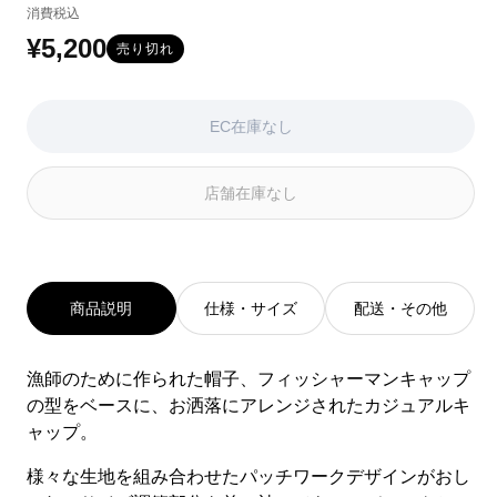
消費税込
は
は
は
EC
EC
EC
¥5,200
通
売り切れ
在
在
在
常
庫
庫
庫
が
が
が
価
EC在庫なし
な
な
な
い
い
い
格
か
か
か
店舗在庫なし
取
取
取
り
り
り
扱
扱
扱
い
い
い
が
が
が
あ
あ
あ
商品説明
仕様・サイズ
配送・その他
り
り
り
ま
ま
ま
せ
せ
せ
漁師のために作られた帽子、フィッシャーマンキャップ
ん
ん
ん
の型をベースに、お洒落にアレンジされたカジュアルキ
ャップ。
様々な生地を組み合わせたパッチワークデザインがおし