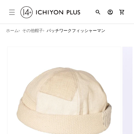
コンテンツ
search
account_circle
shopping_cart
に進む
ホーム
その他帽子
パッチワークフィッシャーマン
商品情報に
スキップ