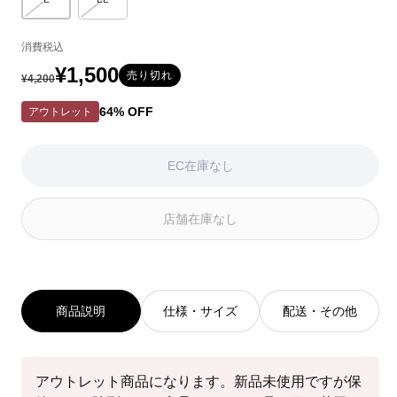
バリエーションはEC在庫がないか取り扱いがありません
バリエーションはEC在庫がないか取り扱いがありません
ョ
ン
消費税込
は
EC
¥1,500
通
セ
売り切れ
¥4,200
在
常
ー
庫
64% OFF
アウトレット
が
価
ル
な
い
格
価
EC在庫なし
か
格
取
り
店舗在庫なし
扱
い
が
あ
り
商品説明
仕様・サイズ
配送・その他
ま
せ
ん
アウトレット商品になります。新品未使用ですが保