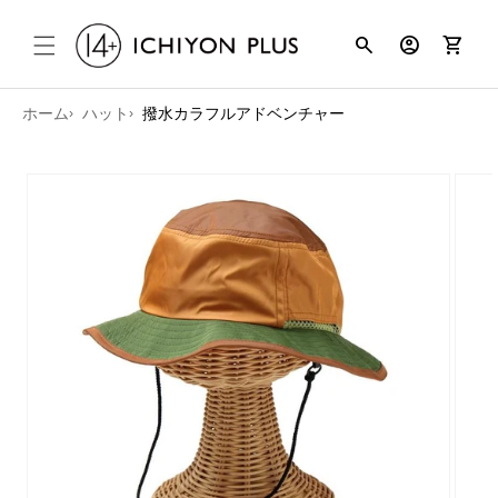
コンテンツ
search
account_circle
shopping_cart
に進む
ホーム
ハット
撥水カラフルアドベンチャー
商品情報に
スキップ