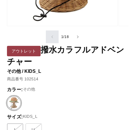
の
1
/
18
撥水カラフルアドベン
アウトレット
チャー
その他 / KIDS_L
商品番号 102514
その他
カラー:
そ
バ
の
リ
KIDS_L
サイズ:
他
エ
ー
シ
L
LL