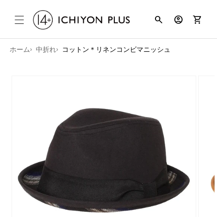
コンテンツ
search
account_circle
shopping_cart
に進む
ホーム
中折れ
コットン＊リネンコンビマニッシュ
商品情報に
スキップ