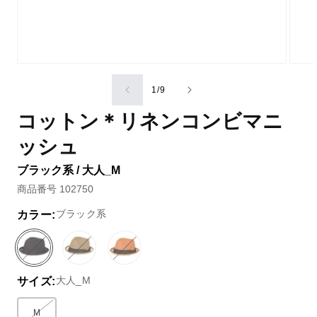
の
1
/
9
コットン＊リネンコンビマニ
ッシュ
ブラック系 / 大人_M
商品番号 102750
ブラック系
カラー:
ブ
バ
グ
バ
オ
バ
ラ
リ
リ
リ
レ
リ
大人_M
サイズ:
ッ
エ
ー
エ
ン
エ
ク
ー
ン
ー
ジ
ー
系
シ
系
シ
系
シ
M