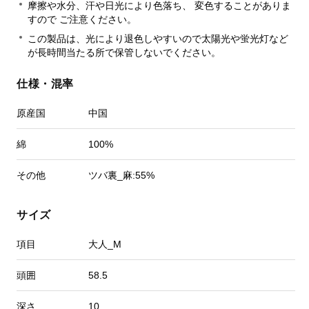
摩擦や水分、汗や日光により色落ち、 変色することがありま
すので ご注意ください。
この製品は、光により退色しやすいので太陽光や蛍光灯など
が長時間当たる所で保管しないでください。
仕様・混率
原産国
中国
綿
100%
その他
ツバ裏_麻:55%
サイズ
項目
大人_M
頭囲
58.5
深さ
10