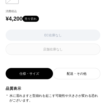
バリエーションはEC在庫がないか取り扱いがありません
ョ
ョ
ョ
ン
ン
ン
消費税込
は
は
は
EC
EC
EC
¥4,200
通
売り切れ
在
在
在
常
庫
庫
庫
が
が
が
価
EC在庫なし
な
な
な
い
い
い
格
か
か
か
店舗在庫なし
取
取
取
り
り
り
扱
扱
扱
い
い
い
が
が
が
あ
あ
あ
仕様・サイズ
配送・その他
り
り
り
ま
ま
ま
せ
せ
せ
品質表示
ん
ん
ん
水に濡れますと型崩れを起こす可能性や大きさが変わる恐れ
がございます。