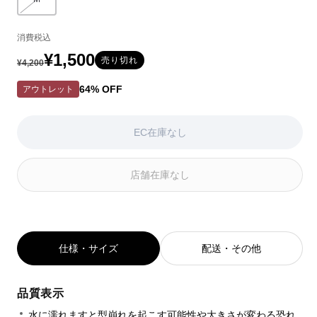
バリエーションはEC在庫がないか取り扱いがありません
ョ
ョ
ョ
ン
ン
ン
消費税込
は
は
は
EC
EC
EC
¥1,500
通
セ
売り切れ
¥4,200
在
在
在
常
ー
庫
庫
庫
64% OFF
アウトレット
が
が
が
価
ル
な
な
な
い
い
い
格
価
EC在庫なし
か
か
か
格
取
取
取
り
り
り
店舗在庫なし
扱
扱
扱
い
い
い
が
が
が
あ
あ
あ
り
り
り
仕様・サイズ
配送・その他
ま
ま
ま
せ
せ
せ
ん
ん
ん
品質表示
水に濡れますと型崩れを起こす可能性や大きさが変わる恐れ