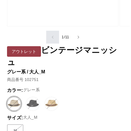
の
1
/
11
ビンテージマニッシ
アウトレット
ュ
グレー系 / 大人_M
商品番号 102751
グレー系
カラー:
グ
バ
ブ
バ
ベ
バ
レ
リ
ラ
リ
ー
リ
大人_M
サイズ:
ー
エ
ッ
エ
ジ
エ
系
ー
ク
ー
ュ
ー
シ
系
シ
系
シ
M