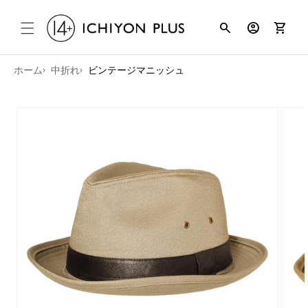
コンテンツ
search
account_circle
shopping_cart
に進む
ホーム
中折れ
ビンテージマニッシュ
商品情報に
スキップ