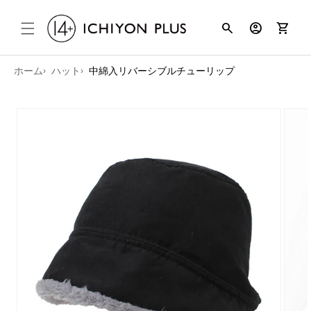
コンテンツ
search
account_circle
shopping_cart
に進む
ホーム
ハット
中綿入リバーシブルチューリップ
商品情報に
スキップ