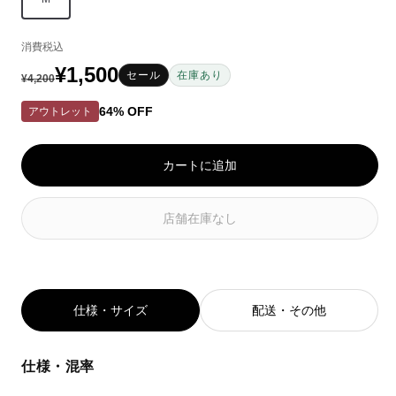
ョ
ッ
ョ
ン
ド
ン
消費税込
は
系
は
EC
EC
¥1,500
通
セ
セール
在庫あり
¥4,200
在
在
常
ー
庫
庫
64% OFF
アウトレット
が
が
価
ル
な
な
い
い
格
価
カートに追加
か
か
格
取
取
り
り
店舗在庫なし
扱
扱
い
い
が
が
あ
あ
り
り
仕様・サイズ
配送・その他
ま
ま
せ
せ
ん
ん
仕様・混率