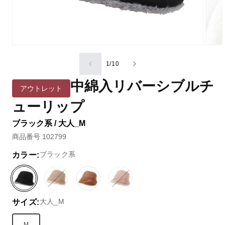
の
1
/
10
中綿入リバーシブルチ
アウトレット
ューリップ
ブラック系 / 大人_M
商品番号 102799
ブラック系
カラー:
ブ
ベ
バ
ブ
ピ
バ
ラ
ー
リ
ラ
ン
リ
大人_M
サイズ:
ッ
ジ
エ
ウ
ク
エ
ク
ュ
ー
ン
／
ー
系
系
シ
系
レ
シ
M