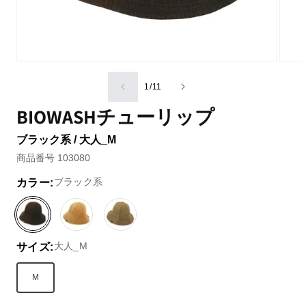
の
1
/
11
BIOWASHチューリップ
ブラック系 / 大人_M
商品番号 103080
ブラック系
カラー:
ブ
ベ
グ
ラ
ー
リ
大人_M
サイズ:
ッ
ジ
ー
ク
ュ
ン
系
系
系
M