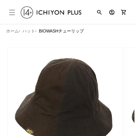
コンテンツ
search
account_circle
shopping_cart
に進む
ホーム
ハット
BIOWASHチューリップ
商品情報に
スキップ