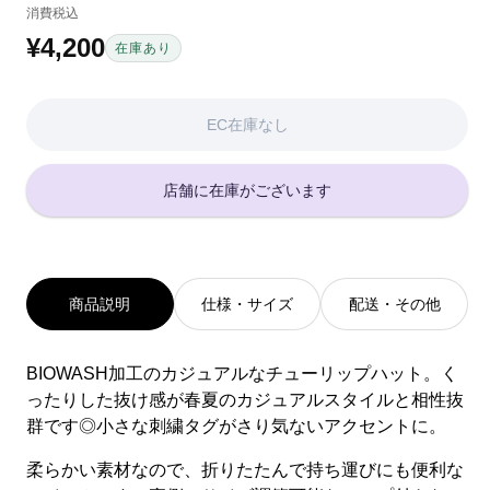
消費税込
¥4,200
通
在庫あり
常
価
EC在庫なし
格
店舗に在庫がございます
商品説明
仕様・サイズ
配送・その他
BIOWASH加工のカジュアルなチューリップハット。く
ったりした抜け感が春夏のカジュアルスタイルと相性抜
群です◎小さな刺繍タグがさり気ないアクセントに。
柔らかい素材なので、折りたたんで持ち運びにも便利な