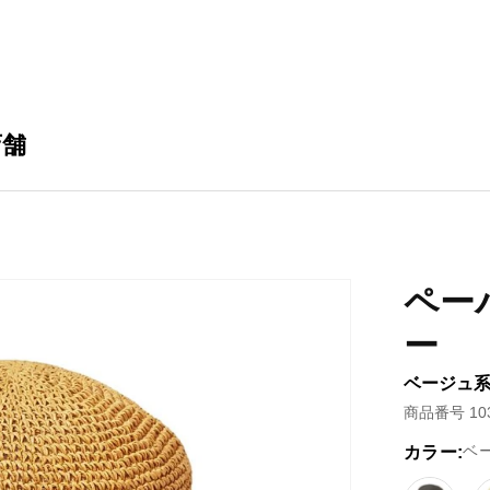
店舗
ペー
ー
ベージュ系(2
商品番号 103
ベー
カラー: