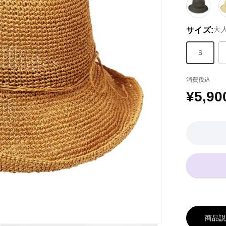
ブ
ラ
大人
サイズ:
ッ
ク
系
S
消費税込
¥5,90
通
常
価
格
商品