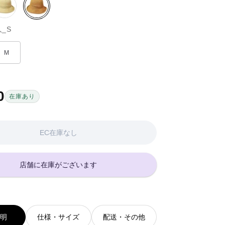
ベ
ベ
ー
ー
_S
ジ
ジ
ュ
ュ
系
系
M
(2)
0
在庫あり
EC在庫なし
店舗に在庫がございます
説明
仕様・サイズ
配送・その他