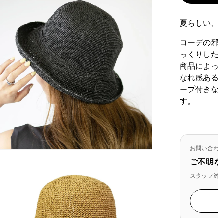
夏らしい
コーデの
っくりし
商品によ
なれ感あ
ープ付き
す。
お問い合
ご不明
スタッフ