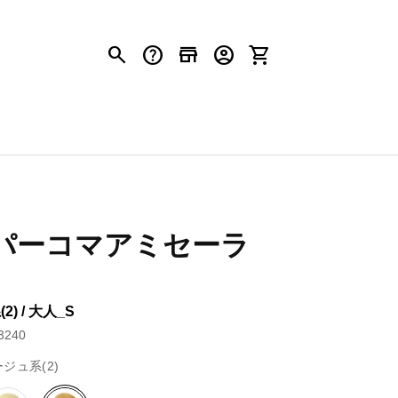
search
help
store
account_circle
shopping_cart
パーコマアミセーラ
) / 大人_S
240
ジュ系(2)