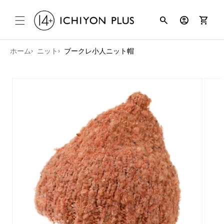
コンテンツ
search
account_circle
shopping_cart
に進む
ホーム
ニット
ブークレ小人ニット帽
商品情報に
スキップ