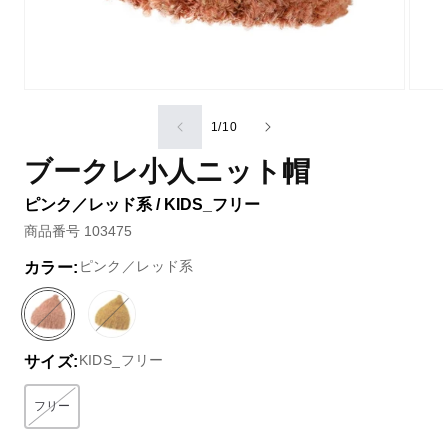
の
1
/
10
ブークレ小人ニット帽
ピンク／レッド系 / KIDS_フリー
商品番号 103475
ピンク／レッド系
カラー:
ピ
バ
イ
バ
ン
リ
エ
リ
KIDS_フリー
サイズ:
ク
エ
ロ
エ
／
ー
ー
ー
レ
シ
系
シ
フリー
バリエーションはEC在庫がないか取り扱いがありません
ッ
ョ
ョ
ド
ン
ン