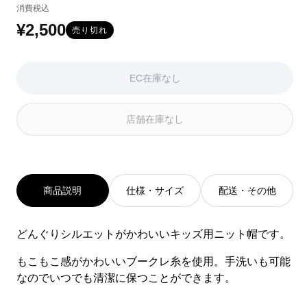
消費税込
系
は
は
EC
EC
¥2,500
通
売り切れ
在
在
常
庫
庫
が
が
価
EC在庫なし
な
な
い
い
格
か
か
店舗在庫なし
取
取
り
り
扱
扱
い
い
が
が
あ
あ
商品説明
仕様・サイズ
配送・その他
り
り
ま
ま
せ
せ
どんぐりシルエットがかわいいキッズ用ニット帽です。
ん
ん
もこもこ感がかわいいブークレ糸を使用。手洗いも可能
なのでいつでも清潔に保つことができます。