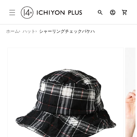
コンテンツ
search
account_circle
shopping_cart
に進む
ホーム
ハット
シャーリングチェックバケハ
商品情報に
スキップ