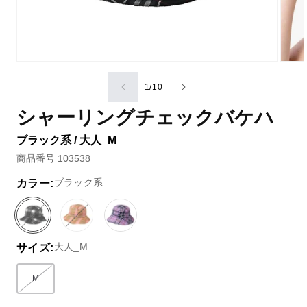
の
1
/
10
シャーリングチェックバケハ
ブラック系 / 大人_M
商品番号 103538
ブラック系
カラー:
ブ
バ
ベ
バ
パ
ラ
リ
ー
リ
ー
大人_M
サイズ:
ッ
エ
ジ
エ
プ
ク
ー
ュ
ー
ル
系
シ
系
シ
系
M
バリエーションはEC在庫がないか取り扱いがありません
ョ
ョ
ン
ン