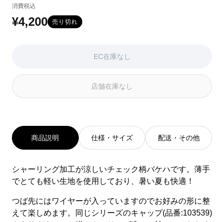
消費税込
は
は
EC
EC
¥4,200
通
売り切れ
在
在
常
庫
庫
が
が
価
EC在庫なし
な
な
い
い
格
か
か
店舗在庫なし
取
取
り
り
扱
扱
い
い
が
が
あ
あ
商品説明
仕様・サイズ
配送・その他
り
り
ま
ま
せ
せ
シャーリング加工が涼しいチェック柄バケハです。薄手
ん
ん
でとても軽い生地を使用しており、暑い夏も快適！
つば先にはワイヤーが入っていますのでお好みの形に整
えて楽しめます。同じシリーズのキャップ(品番:103539)