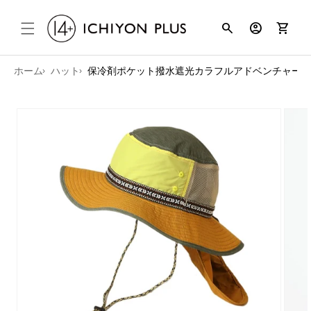
コンテンツ
search
account_circle
shopping_cart
に進む
ホーム
ハット
保冷剤ポケット撥水遮光カラフルアドベンチャー
商品情報に
スキップ