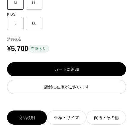
M
LL
KIDS
L
LL
消費税込
¥5,700
通
在庫あり
常
価
カートに追加
格
店舗に在庫がございます
商品説明
仕様・サイズ
配送・その他