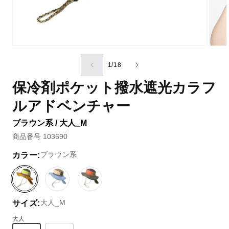
の
1
/
18
保冷剤ポケット撥水遮光カラフ
ルアドベンチャー
ブラウン系 / 大人_M
商品番号 103690
ブラウン系
カラー:
ブ
ブ
グ
ラ
ル
リ
大人_M
サイズ:
ウ
ー
ー
ン
系
ン
大人
系
系