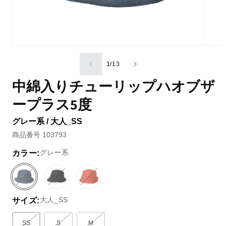
の
1
/
13
中綿入りチューリップハオブザ
ープラス5度
グレー系 / 大人_SS
商品番号 103793
グレー系
カラー:
グ
バ
ブ
バ
オ
バ
レ
リ
ラ
リ
レ
リ
大人_SS
サイズ:
ー
エ
ッ
エ
ン
エ
系
ー
ク
ー
ジ
ー
シ
系
シ
系
シ
SS
S
M