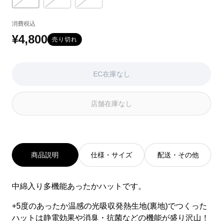
バリエーションはEC在庫がないか取り扱いがありません
バリエーションはEC在庫がないか取り扱いがありません
バリエーションはEC在庫がないか取り扱いがあ
ョ
ョ
ョ
ン
ン
ン
消費税込
は
は
は
EC
EC
EC
¥4,800
通
売り切れ
在
在
在
常
庫
庫
庫
が
が
が
価
EC在庫なし
な
な
な
い
い
い
格
か
か
か
店舗在庫なし
取
取
取
り
り
り
扱
扱
扱
い
い
い
が
が
が
あ
あ
あ
商品説明
仕様・サイズ
配送・その他
り
り
り
ま
ま
ま
せ
せ
せ
中綿入り多機能あったかハットです。
ん
ん
ん
+5度のあったか温感の光吸収発熱生地(裏地)でつくった
ハットは静電効果や消臭・抗菌などの機能が盛り沢山！