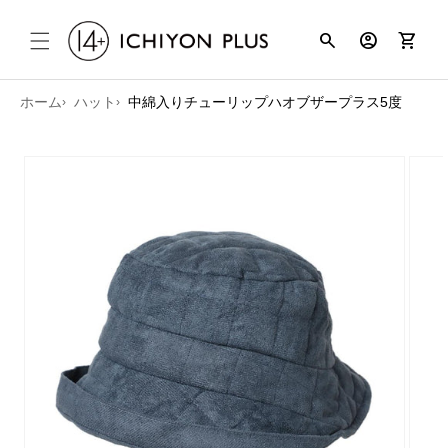
コンテンツ
search
account_circle
shopping_cart
に進む
ホーム
ハット
中綿入りチューリップハオブザープラス5度
商品情報に
スキップ