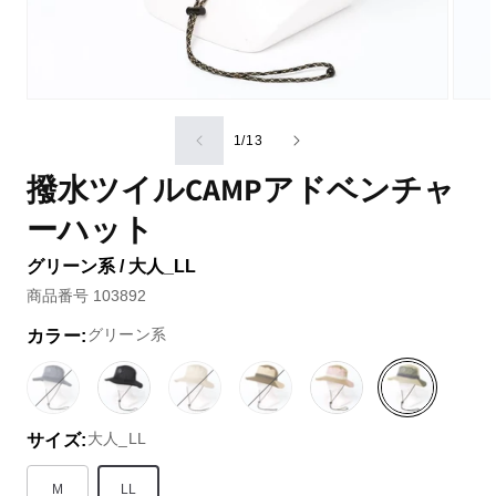
の
1
/
13
撥水ツイルCAMPアドベンチャ
ーハット
グリーン系 / 大人_LL
商品番号 103892
グリーン系
カラー:
グ
バ
ブ
ベ
バ
ブ
バ
ピ
グ
レ
リ
ラ
ー
リ
ラ
リ
ン
リ
大人_LL
サイズ:
ー
エ
ッ
ジ
エ
ウ
エ
ク
ー
系
ー
ク
ュ
ー
ン
ー
／
ン
シ
系
系
シ
系
シ
レ
系
M
LL