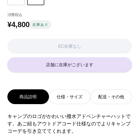
ョ
ョ
ョ
ッ
ン
ン
ン
ド
消費税込
は
は
は
系
EC
EC
EC
¥4,800
通
在庫あり
在
在
在
常
庫
庫
庫
が
が
が
価
EC在庫なし
な
な
な
い
い
い
格
か
か
か
店舗に在庫がございます
取
取
取
り
り
り
扱
扱
扱
い
い
い
が
が
が
あ
あ
あ
商品説明
仕様・サイズ
配送・その他
り
り
り
ま
ま
ま
せ
せ
せ
キャンプのロゴがかわいい撥水アドベンチャーハットで
ん
ん
ん
す。あご紐もアウトドアコード仕様なのでよりキャンプ
コーデを引き立ててくれます。