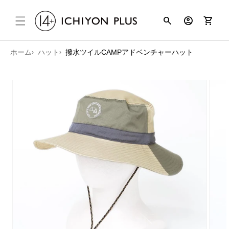
コンテンツ
search
account_circle
shopping_cart
に進む
ホーム
ハット
撥水ツイルCAMPアドベンチャーハット
商品情報に
スキップ