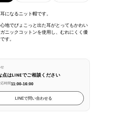
ま
ま
せ
せ
猫耳になるニット帽です。
ん
ん
り心地でぴょこっと出た耳がとってもかわい
ーガニックコットンを使用し、むれにくく優
りです。
わせ
な点はLINEでご相談ください
対応時間
11:00-16:00
LINEで問い合わせる