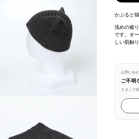
ま
せ
かぶると
ん
浅めの被
です。オ
しい肌触
お問い合
ご不明
スタッフ