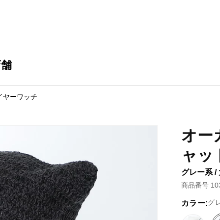
店舗
イヤーワッチ
オー
ャッ
グレー系 /
商品番号 103
グ
カラー: