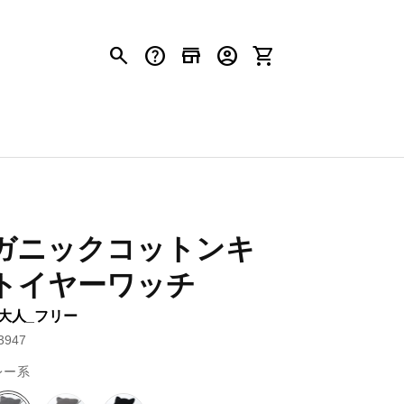
search
help
store
account_circle
shopping_cart
ガニックコットンキ
トイヤーワッチ
 大人_フリー
947
レー系