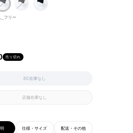
グ
バ
チ
バ
ブ
レ
リ
ャ
リ
ラ
人_フリー
ー
エ
コ
エ
ッ
系
ー
ー
ー
ク
シ
ル
シ
系
ションはEC在庫がないか取り扱いがありません
ョ
系
ョ
ン
ン
は
は
EC
EC
0
売り切れ
在
在
庫
庫
が
が
な
な
EC在庫なし
い
い
か
か
取
取
店舗在庫なし
り
り
扱
扱
い
い
が
が
あ
あ
説明
仕様・サイズ
配送・その他
り
り