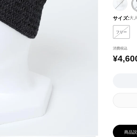
ホ
バ
ワ
リ
大
サイズ:
イ
エ
ト
ー
系
シ
フリー
バリエー
ョ
ン
消費税込
は
EC
¥4,60
通
在
庫
常
が
価
な
い
格
か
取
り
扱
い
が
あ
商品
り