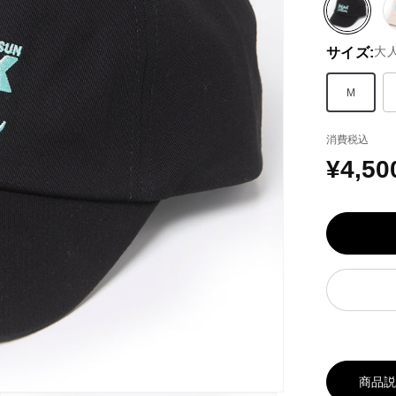
ブ
ラ
大
サイズ:
ッ
ク
系
M
消費税込
¥4,50
通
常
価
格
商品