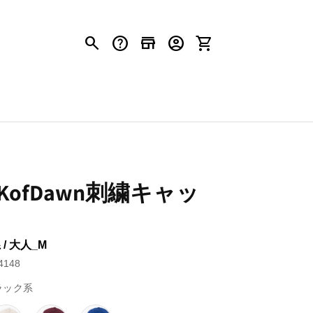
search
help
store
account_circle
shopping_cart
AKofDawn刺繍キャッ
/ 大人_M
148
ラック系