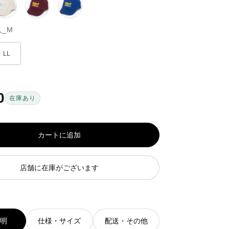
ベ
ピ
ブ
ー
ン
ル
人_M
ジ
ク
ー
ュ
／
系
系
レ
LL
ッ
ド
系
0
在庫あり
カートに追加
店舗に在庫がございます
説明
仕様・サイズ
配送・その他