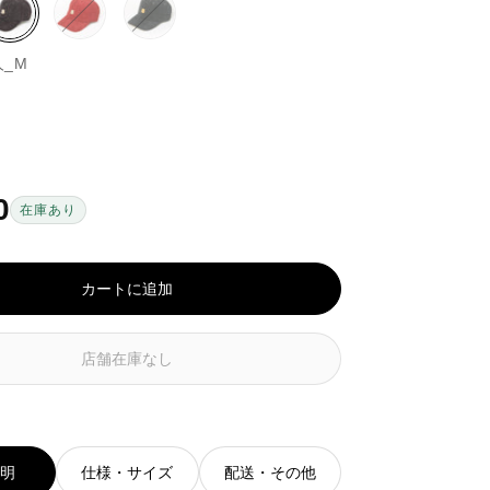
ブ
ピ
バ
グ
バ
ラ
ン
リ
リ
リ
人_M
ウ
ク
エ
ー
エ
ン
／
ー
ン
ー
系
レ
シ
系
シ
ッ
ョ
ョ
ド
ン
ン
系
は
は
EC
EC
0
在庫あり
在
在
庫
庫
が
が
な
な
カートに追加
い
い
か
か
取
取
店舗在庫なし
り
り
扱
扱
い
い
が
が
あ
あ
説明
仕様・サイズ
配送・その他
り
り