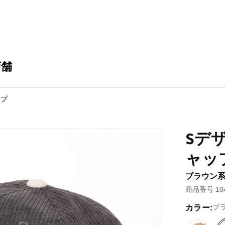
店舗
ップ
Sデ
ャッ
ブラウン系 
商品番号 104
ブ
カラー: