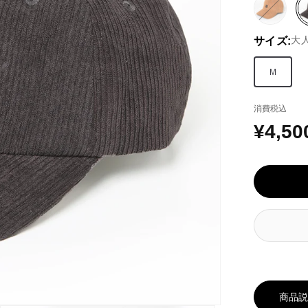
ベ
バ
ー
リ
大
サイズ:
ジ
エ
ュ
ー
系
シ
M
ョ
ン
消費税込
は
EC
¥4,50
通
在
庫
常
が
価
な
い
格
か
取
り
扱
い
が
あ
商品
り