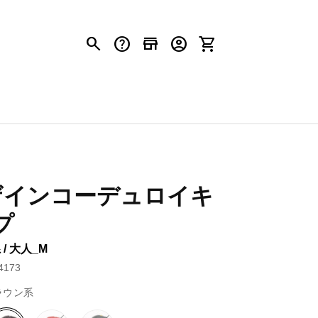
search
help
store
account_circle
shopping_cart
ザインコーデュロイキ
プ
/ 大人_M
173
ラウン系