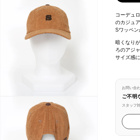
ま
せ
コーデュ
ん
のカジュ
Sワッペン
暗くなり
ろのアジ
サイズ感
お問い合
ご不明
スタッフ