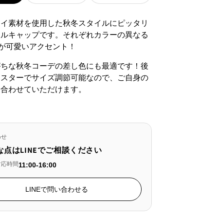
ま
ま
せ
せ
ロイ素材を使用した秋冬スタイルにピッタリ
ん
ん
アルキャップです。それぞれカラーの異なる
が可愛いアクセント！
がちな秋冬コーデの差し色にも最適です！後
ャスターでサイズ調節可能なので、ご自身の
に合わせていただけます。
わせ
な点はLINEでご相談ください
対応時間
11:00-16:00
LINEで問い合わせる