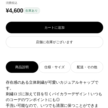
消費税込
系
¥4,600
通
在庫あり
常
価
カートに追加
格
店舗に在庫がございます
商品説明
仕様・サイズ
配送・その他
存在感のある立体刺繍が可愛いカジュアルキャップで
す。
刺繡ロゴに加えて目を引くバイカラーデザイン！いつも
のコーデのワンポイントにも◎
手洗い可能なので、いつでも清潔に保つことができま