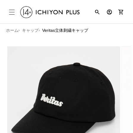
コンテンツ
search
account_circle
shopping_cart
に進む
ホーム
キャップ
Veritas立体刺繍キャップ
商品情報に
スキップ