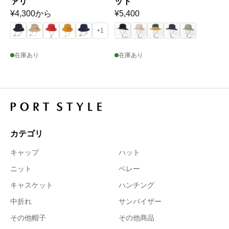
ァリ
ット
通
¥4,300から
通
¥5,400
常
常
+1
価
価
格
格
在庫あり
在庫あり
カテゴリ
キャップ
ハット
ニット
ベレー
キャスケット
ハンチング
中折れ
サンバイザー
その他帽子
その他商品