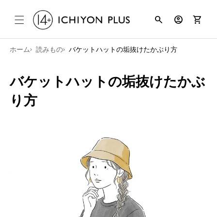
コンテンツ
search
account_circle
shopping_cart
に進む
ホーム
読みもの
バケットハットの垢抜けたかぶり方
バケットハットの垢抜けたかぶ
り方