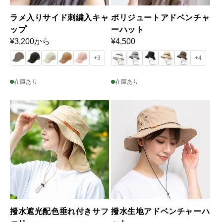
ラメ入りサイド刺繍入キャ
ポリジュートアドベンチャ
ップ
ーハット
通
¥3,200から
通
¥4,500
常
常
+3
+4
価
価
格
格
在庫あり
在庫あり
撥水遮光配色垂れ付きサフ
撥水生地アドベンチャーハ